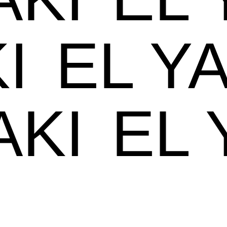
I
EL YA
YAKI
EL