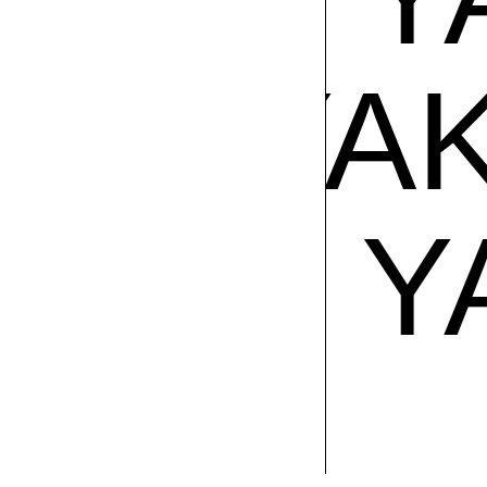
EL YAK
AKI
EL 