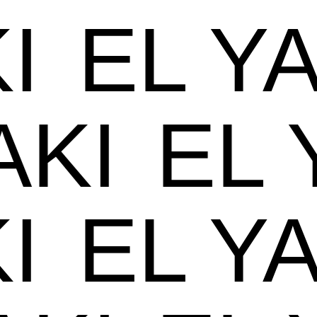
I
EL YA
YAKI
EL
I
EL YA