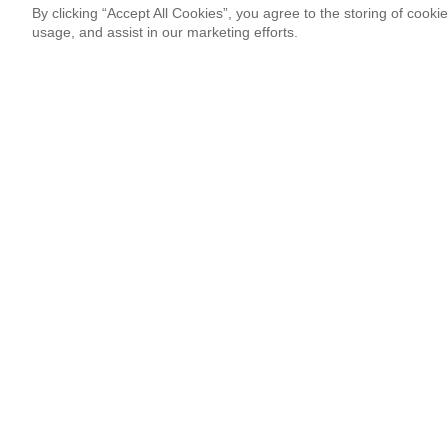
By clicking “Accept All Cookies”, you agree to the storing of cooki
usage, and assist in our marketing efforts.
Newsletter Signup
Sign up for our newsletter and receive the coolest updates!
Email
This site is protected by reCAPTCHA and Google
Privacy Po
¡Thank you so much!
Follow Us
Most Popular
‘Come to Brasil’ is More Than a Meme
By Lissete Lanuza Sáenz
08.06.26