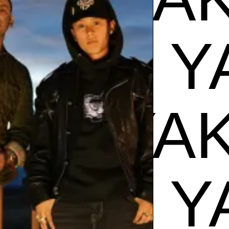
AKI
EL 
EL YAK
AKI
EL 