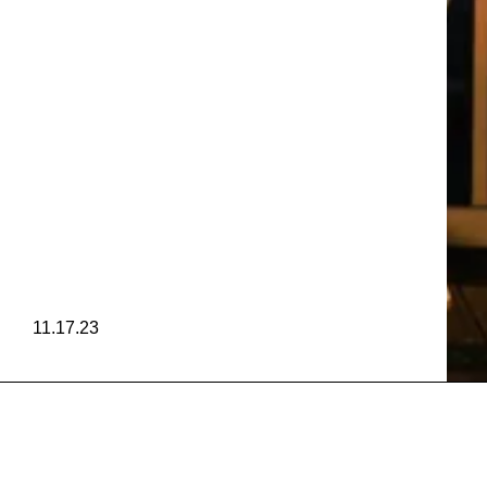
KI
EL Y
11.17.23