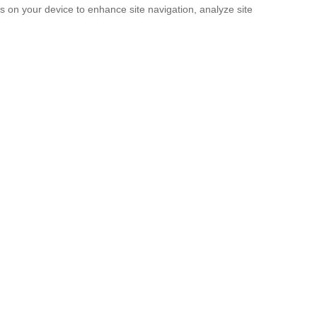
es on your device to enhance site navigation, analyze site
SUBMIT
licy
and the
Terms of service
.
. It’s Now a Documentary.