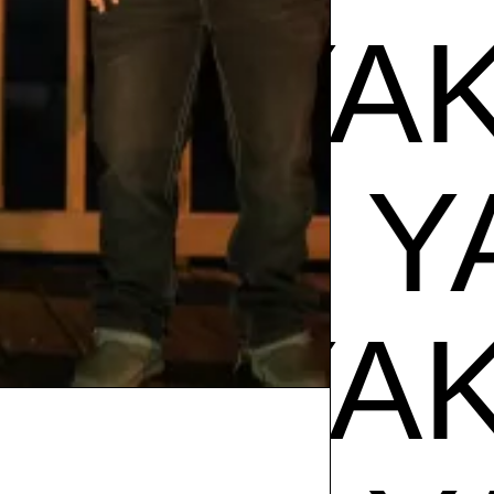
EL YAK
AKI
EL 
EL YAK