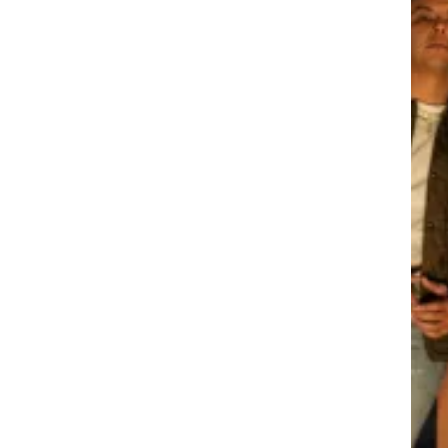
KI
EL Y
KI
EL Y